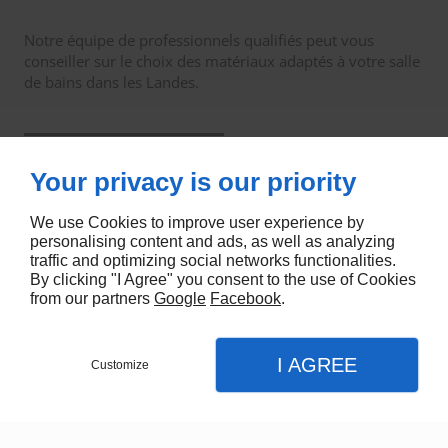
Notre équipe de professionnels qualifiés peut vous
conseiller sur le choix des matériaux adaptés à votre salle
de bains dans les Landes.
Contactez JRoux Rénovation dès maintenant pour
Your privacy is our priority
discuter de votre projet de salle de bains sur mesure
dans les Landes. Transformez votre espace en un
havre de tranquillité et de fonctionnalité.
We use Cookies to improve user experience by
personalising content and ads, as well as analyzing
traffic and optimizing social networks functionalities.
By clicking "I Agree" you consent to the use of Cookies
from our partners
Google
Facebook
.
I AGREE
Customize
Contactez-nous
Menu
Appel
Plan
Accueil