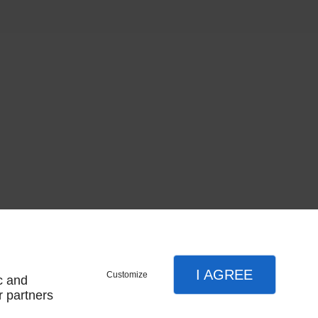
I AGREE
Customize
c and
r partners