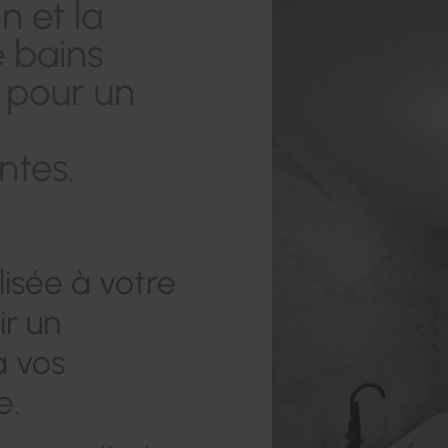
n et la
e bains
, pour un
ntes.
isée à votre
r un
à vos
e.