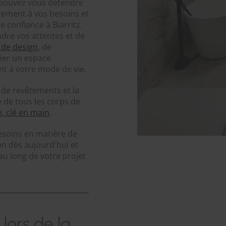
s pouvez vous détendre
tement à vos besoins et
e confiance à Biarritz.
re vos attentes et de
 de design
, de
réer un espace
nt à votre mode de vie.
e de revêtements et la
 de tous les corps de
e, clé en main
.
esoins en matière de
on dès aujourd'hui et
u long de votre projet
 lors de la